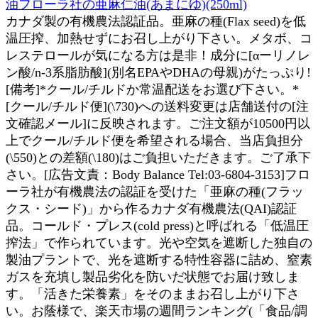
油フローラ社の亜麻仁油(あまにゆ)(250ml)
カナダ製の有機農法認証品。亜麻の種(Flax seed)を低
温圧搾、加熱せずにお召し上がり下さい。メタボ、コ
レステロールが気になる方は是非！成分に[αーリノレ
ン酸/n-3系脂肪酸](別名EPAやDHAの母親)がたっぷり!
[備考]*クール/チルドか常温配送をお選び下さい。*
[クール/チルド便](\730)への送料変更は店舗送付の[注
文確認メール]に反映されます。ご注文額が10500円以
上でクール/チルド便を希望される場合、当店負担分
(\550)との差額(\180)はご負担いただきます。ご了承下
さい。[広告文責：Body Balance Tel:03-6804-3153]フロ
ーラ社が有機農法の認証を受けた「亜麻の種(フラッ
クス・シード)」から作るカナダ有機農法(QAI)認証
品。コールド・プレス(cold press)と呼ばれる「低温圧
搾法」で作られています。光や空気を遮断した独自の
製油プラントで、光を遮断する特性容器に詰め、窒素
ガスを充填し製品劣化を防いだ状態でお届け致しま
す。「活きた栄養素」をそのままお召し上がり下さ
い。お蔭様で、楽天市場の週間ランキング(「食品/調