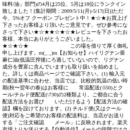
味料/油」部門)の4月は25位、5月は18位にランクイン
致しました！[集計期間：2009/5/11(月)‐5/17(日)]ただ
今、5%オフ クーポン プレゼント中！★☆★お買上げ
下さったお客様より頂いたご意見です。ぜひ参考にな
さって下さい★☆★★☆★☆★レビューを下さったお
客様、本当にありがとうございました。
★☆★☆★ この場を借りて厚く御礼
申し上げます。m(_ _)m【お知らせ】ハイリグナン亜
麻仁油(低温圧搾後にろ過していないので、リグナン
成分を豊富に含んでいます)も取り扱いを始めまし
た。詳しくは商品ページでご確認下さい。(1) 輸入元
の配送基準に合わせ、当店では、比較的気温の低い時
期(秋〜翌年の春)はお客様に 常温配送(\550)とク
ール/チルド便配送(\730)の2種類より、ご都合に合う
配送方法をお選び いただけるよう【配送方法の確
認】欄を設けております。(2) チルド便(又はクール
便)対応をご希望のお客様の配送料は、当店がお送り
する「ご注文確認 メール」に反映されます。楽天
市場よりお送りする【自動送信】メールの段階ではク