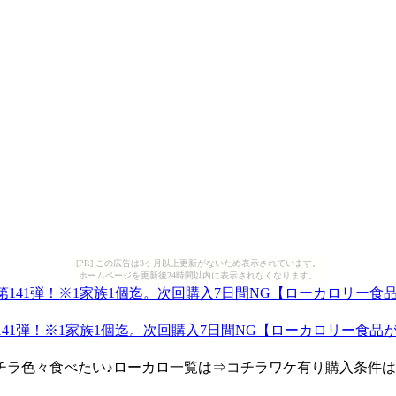
[PR] この広告は3ヶ月以上更新がないため表示されています。
ホームページを更新後24時間以内に表示されなくなります。
第141弾！※1家族1個迄。次回購入7日間NG【ローカロリー食品
チラ色々食べたい♪ローカロ一覧は⇒コチラワケ有り購入条件