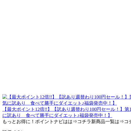
【最大ポイント12倍!!】【訳あり週替わり100円セール！】
に訳あり 食べて勝手にダイエット♪福袋発売中！】
もっとお得に！ポイントナビはは⇒コチラ新商品一覧は⇒コ