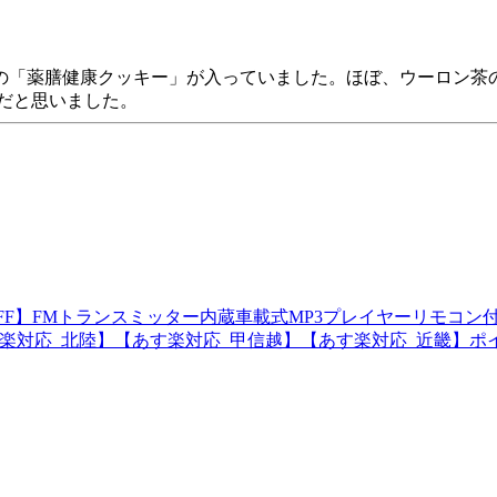
枚の「薬膳健康クッキー」が入っていました。ほぼ、ウーロン
だと思いました。
OFF】FMトランスミッター内蔵車載式MP3プレイヤーリモコン
楽対応_北陸】【あす楽対応_甲信越】【あす楽対応_近畿】ポイント1