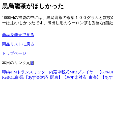
黒烏龍茶がほしかった
1000円の福袋の中には、黒烏龍茶の茶葉１００グラムと数
ーは,おいしかったです。煮出し用のウーロン茶も妥当な値段
商品を楽天で見る
商品リストに戻る
トップページ
本日のリンク元|
8
|
即納/FMトランスミッター内蔵車載式MP3プレイヤー【68%
ReBOL白/黒【あす楽対応_関東】【あす楽対応_東海】【あす