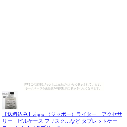
[PR] この広告は3ヶ月以上更新がないため表示されています。
ホームページを更新後24時間以内に表示されなくなります。
【送料込み】zippo （ジッポー）ライター アクセサ
リー：ピルケース フリスク…など タブレットケー